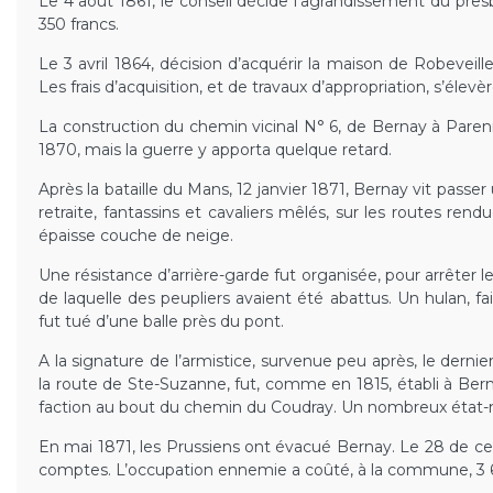
Le 4 août 1861, le conseil décide l’agrandissement du presb
350 francs.
Le 3 avril 1864, décision d’acquérir la maison de Robeveille,
Les frais d’acquisition, et de travaux d’appropriation, s’élev
La construction du chemin vicinal N° 6, de Bernay à Parenne
1870, mais la guerre y apporta quelque retard.
Après la bataille du Mans, 12 janvier 1871, Bernay vit passer
retraite, fantassins et cavaliers mêlés, sur les routes ren
épaisse couche de neige.
Une résistance d’arrière-garde fut organisée, pour arrêter le
de laquelle des peupliers avaient été abattus. Un hulan, fa
fut tué d’une balle près du pont.
A la signature de l’armistice, survenue peu après, le derni
la route de Ste-Suzanne, fut, comme en 1815, établi à Berna
faction au bout du chemin du Coudray. Un nombreux état-
En mai 1871, les Prussiens ont évacué Bernay. Le 28 de ce m
comptes. L’occupation ennemie a coûté, à la commune, 3 6