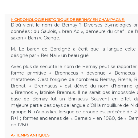
I- CHRONOLOGIE HISTORIQUE DE BERNAY EN CHAMPAGNE:
D’où vient le nom de Bernay ? Diverses étymologies o
données : du Gaulois, « bren Ac », demeure du chef ; de l’
saxon « Barn », Grange.
M. Le baron de Bordigné a écrit que la langue celte 
désigné par « Ber Nai » un beau gué.
Avec plus de sécurité le nom de Bernay peut se rapporter
forme primitive « Brennacus » devenue « Bernacus 
métathèse. C’est l’origine de nombreux Bernay, Brené, B
Brenat. « Brennacus » est dérivé du nom d’homme ga
« Brennos », latinisé Brennus. Il ne serait pas impossible 
base de Bernay fut un Briniacus. Souvent en effet d
majeure partie des pays de langue d’Oil la mouillure de N d
groupe NI n’a pas lieu lorsque ce groupe est précédé de R
R+I ; formes anciennes de « Berneio » en 1080, de « Ber
en 1280.
A- TEMPS ANTIQUES