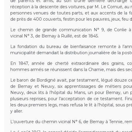
de parents et amis, au son d’une dernière décharge d’a
réception à la descente des voitures, par M. Le Cornué, au 
personnes venues de toutes parts, et aux accents de la f
de près de 400 couverts, festin pour les pauvres, jeux, feu d’
Le chemin de grande communication N° 9, de Conlie à
vicinal N° 3, de Bernay à Ruillé, est de 1845.
La fondation du bureau de bienfaisance remonte à l’a
municipalité demandait la distribution journalière de la post
En 1847, année de cherté extraordinaire des grains
hommes armés se réunissent dans la Charnie, mais des seco
Le baron de Bordigné avait, par testament, légué douze ce
de Bernay et Neuvy, six apprentissages de métiers pour
Neuvy, deux lits à l’hôpital du Mans, un pour Bernay, un 
plusieurs reprises, pour l’acceptation de ce testament. Fin
les deux premiers legs, mais refusa le lit à l’hôpital, sous 
y aller.
L’ouverture du chemin vicinal N° 6, de Bernay à Tennie, re