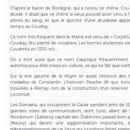
D’après le baron de Bordigné, qui a connu ce chêne, Cou D
druide. Il disait que ce chêne si vieux pouvait avoir vécu à 
arbres du sang, et que le spectre d’une druidesse appara
temps, au Coudray.
Ce nom très fréquent dans le Maine est venu de « Corylét
Coudray, lieu planté de coudriers. Les formes anciennes so
Coudretis en 1330, etc…
On a écrit aussi que ce nom s’applique fréquemment à
autrefois pour être mises en culture, ce qui ne fait que con
Sur la rive gauche de la Vègre on aurait retrouvé des t
médailles de Constantin. L’historien Pesche dit que troi
trouvées à Bernay, lors de la construction d’un réservoir
Lecornué.
Les Romains, qui occupèrent la Gaule pendant près de 500
grandes voies de communication, dont l’une, allant d
Neodunum (Jublains) capitale des Diablintes, passait bien 
(Neuvy) qui devint une agglomération importante, 
administrativement de ce Vicus qui lui-même faisait partie