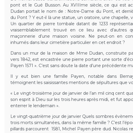
pont et le Gué Busson. Au XVIIIme siècle, ce qui est a
Dudan portait le nom de : Notre-Dame du Pont, et derrièr
du Pont ? Y eut-il là une statue, un oratoire, une chapelle,
Un quartier de pierre tombale datant de 1233 représenta
vraisemblablement trouvé en ce lieu avec d’autres qu
maçonnerie d’une maison voisine. Ne peut-on en conc
inhumés dans leur cimetière particulier en cet endroit ?
Dans un mur de la maison de Mme Dudan, construite par
vers 1842, est encastrée une pierre portant une sorte d’écus
Payen 1571 ». C’est sans doute la date d’une précédente mai
Il y eut bien une famille Payen, notable dans Ber
témoignent les saisissantes mentions de sépultures que voi
« Le vingt-troisième jour de janvier de l’an mil cinq cent qu
son esprit à Dieu sur les trois heures après midi, et fut appor
enterrer le lendemain ».
Le vingt-quatrième jour de janvier Quels sombres évèneme
trois morts simultanées, dans la même famille ? C’est l’
pillards parcourent 1581, Michel Payen père dud. Nicolas re