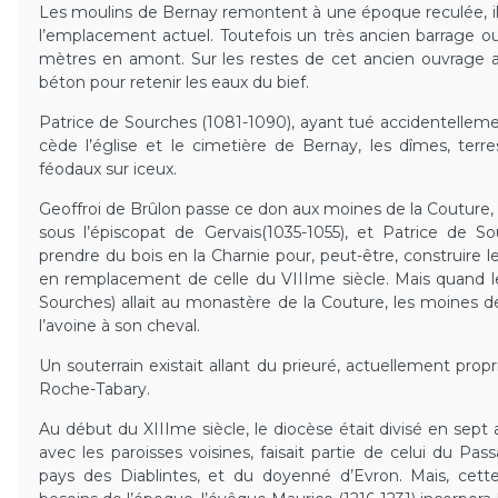
Les moulins de Bernay remontent à une époque reculée, il
l’emplacement actuel. Toutefois un très ancien barrage ou
mètres en amont. Sur les restes de cet ancien ouvrage 
béton pour retenir les eaux du bief.
Patrice de Sourches (1081-1090), ayant tué accidentellement
cède l’église et le cimetière de Bernay, les dîmes, terre
féodaux sur iceux.
Geoffroi de Brûlon passe ce don aux moines de la Couture,
sous l’épiscopat de Gervais(1035-1055), et Patrice de S
prendre du bois en la Charnie pour, peut-être, construire l
en remplacement de celle du VIIIme siècle. Mais quand l
Sourches) allait au monastère de la Couture, les moines deva
l’avoine à son cheval.
Un souterrain existait allant du prieuré, actuellement propr
Roche-Tabary.
Au début du XIIIme siècle, le diocèse était divisé en sept 
avec les paroisses voisines, faisait partie de celui du Pas
pays des Diablintes, et du doyenné d’Evron. Mais, cett