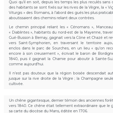
Quoi qu’il en soit, depuis les temps les plus reculés sans 
des habitants se sont fixés sur les rives de la Vègre, la « V
Viturgis » des Romains, à l’abord des gués les plus praticab
aboutissaient des chemins reliant deux contrées.
Le chemin principal reliant les « Cénomans », Manceau
« Diablintes », habitants du nord-est de la Mayenne, travers
Gué-Busson à Bernay, gagnait vers la Cône et Chazé et re
vers Saint-Symphorien, en traversant le territoire aujou
enclos dans le parc de Sourches, en un lieu « qu’on rec
encore à son creusement », écrivait le baron de Bordign
1840, puis il gagnait la Charnie pour aboutir à Sainte-S
comme aujourd’hui.
Il n’est pas douteux que la région boisée descendait aut
jusque sur la rive droite de la Vègre ; la Champagne seule
cultivée.
Un chêne gigantesque, dernier témoin des anciennes forêts
vers 1840. Ce chêne était tellement extraordinaire que le géo
sa carte du diocèse du Mans, éditée en 1706.