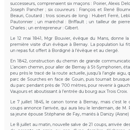
successeurs, comprenaient six maçons : Poirier, Alexis Delo
Joseph Pancher ; six couvreurs : François et René Bourneu
Beauri, Coutard ; trois scieurs de long : Hubert Ferré, Leb
Pautonnier ; un maréchal : Briffault ; un tailleur de pierr
Charles ; un entrepreneur : Gilbert.
Le 12 mai 1841, Mgr Bouvier, évêque du Mans, donne la c
première visite d’un évêque à Bernay. La population lui fit
un repas fut offert à Bordigné à l’évêque et au clergé.
En 1842, construction du chemin de grande communicatio
L’ancien chemin, pour aller de Bernay à St-Symphorien, était 
peu près le tracé de la route actuelle, jusqu’à l’angle aigu, q
parc de Sourches en face de Gouin, puis tournait brusque
du parc pendant près de 700 mètres, pour revenir à gauch
Vaujours et aboutissant à l’entrée du bourg aux Trois Croix.
Le 7 juillet 1845, le canon tonne à Bernay, mais c’est le
coups annonce l’arrivée, qui aura lieu le lendemain, de M
sa jeune épouse Stéphanie de Fay, mariés à Danizy (Aisne) l
Le 8 juillet au matin, nouvelle salve de 21 coups, arrivée d