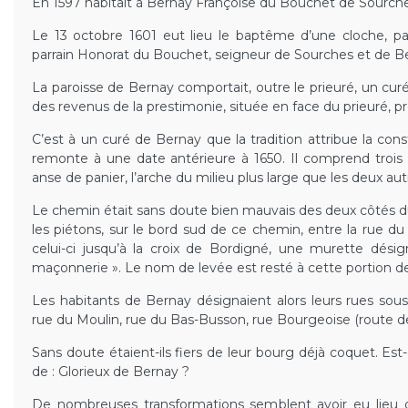
En 1597 habitait à Bernay Françoise du Bouchet de Sourch
Le 13 octobre 1601 eut lieu le baptême d’une cloche, p
parrain Honorat du Bouchet, seigneur de Sourches et de B
La paroisse de Bernay comportait, outre le prieuré, un curé e
des revenus de la prestimonie, située en face du prieuré, pr
C’est à un curé de Bernay que la tradition attribue la cons
remonte à une date antérieure à 1650. Il comprend trois a
anse de panier, l’arche du milieu plus large que les deux aut
Le chemin était sans doute bien mauvais des deux côtés du
les piétons, sur le bord sud de ce chemin, entre la rue d
celui-ci jusqu’à la croix de Bordigné, une murette dés
maçonnerie ». Le nom de levée est resté à cette portion de
Les habitants de Bernay désignaient alors leurs rues sou
rue du Moulin, rue du Bas-Busson, rue Bourgeoise (route d
Sans doute étaient-ils fiers de leur bourg déjà coquet. Est-
de : Glorieux de Bernay ?
De nombreuses transformations semblent avoir eu lieu d