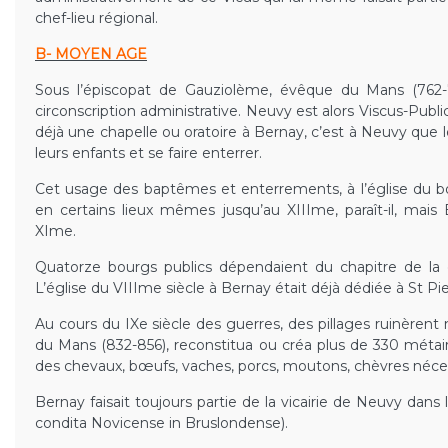
chef-lieu régional.
B- MOYEN AGE
Sous l’épiscopat de Gauziolème, évêque du Mans (762
circonscription administrative. Neuvy est alors Viscus-Publicu
déjà une chapelle ou oratoire à Bernay, c’est à Neuvy que l
leurs enfants et se faire enterrer.
Cet usage des baptêmes et enterrements, à l’église du bou
en certains lieux mêmes jusqu’au XIIIme, paraît-il, mais
XIme.
Quatorze bourgs publics dépendaient du chapitre de la 
L’église du VIIIme siècle à Bernay était déjà dédiée à St Pie
Au cours du IXe siècle des guerres, des pillages ruinèren
du Mans (832-856), reconstitua ou créa plus de 330 métair
des chevaux, bœufs, vaches, porcs, moutons, chèvres néces
Bernay faisait toujours partie de la vicairie de Neuvy dans
condita Novicense in Bruslondense).