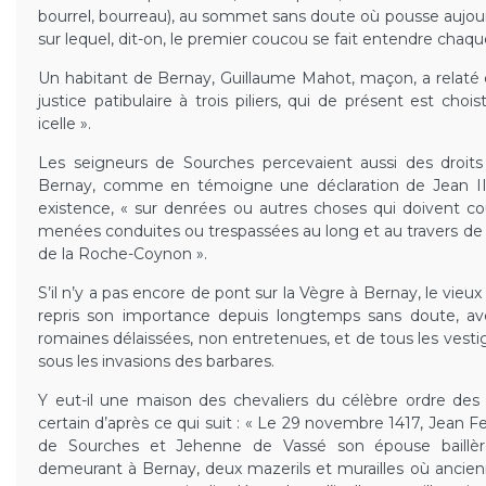
bourrel, bourreau), au sommet sans doute où pousse aujour
sur lequel, dit-on, le premier coucou se fait entendre chaq
Un habitant de Bernay, Guillaume Mahot, maçon, a relaté 
justice patibulaire à trois piliers, qui de présent est c
icelle ».
Les seigneurs de Sourches percevaient aussi des droits
Bernay, comme en témoigne une déclaration de Jean III 
existence, « sur denrées ou autres choses qui doivent co
menées conduites ou trespassées au long et au travers de l
de la Roche-Coynon ».
S’il n’y a pas encore de pont sur la Vègre à Bernay, le vieu
repris son importance depuis longtemps sans doute, avec
romaines délaissées, non entretenues, et de tous les vestige
sous les invasions des barbares.
Y eut-il une maison des chevaliers du célèbre ordre des 
certain d’après ce qui suit : « Le 29 novembre 1417, Jean 
de Sourches et Jehenne de Vassé son épouse baillèr
demeurant à Bernay, deux mazerils et murailles où ancien