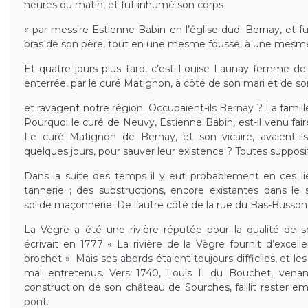
heures du matin, et fut inhumé son corps
« par messire Estienne Babin en l’église dud. Bernay, et fu
bras de son père, tout en une mesme fousse, à une mesme
Et quatre jours plus tard, c’est Louise Launay femme de 
enterrée, par le curé Matignon, à côté de son mari et de son 
et ravagent notre région. Occupaient-ils Bernay ? La famill
Pourquoi le curé de Neuvy, Estienne Babin, est-il venu fair
Le curé Matignon de Bernay, et son vicaire, avaient-il
quelques jours, pour sauver leur existence ? Toutes supposit
Dans la suite des temps il y eut probablement en ces lieu
tannerie ; des substructions, encore existantes dans le 
solide maçonnerie. De l’autre côté de la rue du Bas-Busson 
La Vègre a été une rivière réputée pour la qualité de se
écrivait en 1777 « La rivière de la Vègre fournit d’excel
brochet ». Mais ses abords étaient toujours difficiles, et 
mal entretenus. Vers 1740, Louis II du Bouchet, venant
construction de son château de Sourches, faillit rester e
pont.