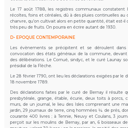
Le 17 août 1788, les registres communaux constatent l
récoltes, foins et céréales, dû à des pluies continuelles au
chanvre, qu’on cultivait alors en petite quantité, était est-il di
très peu de fruits. On pourra en écrire autant de 1930.
D- EPOQUE CONTEMPORAINE
Les évènements se précipitent et se déroulent dans l
convocation des états généraux de la commune, devant la 
des délibérations. Le Cornué, sindyc, et le curé Launay 
présidial de la Flèche.
Le 28 février 1790, ont lieu les déclarations exigées par le
18 novembre 1789.
Des déclarations faites par le curé de Bernay il résulte 
presbytérale, grange, étable, écurie, deux toits à porcs, c
murs, de un journal, le lieu des Isles comprenant une mai
jardin, 29 journaux de terre, cinq hommées ¼ de prés, do
courante 400 livres ; à Tennie, Neuvy et Coulans, 3 journa
perçoit sur les moulins de Bernay, par an, 6 boisseaux de 