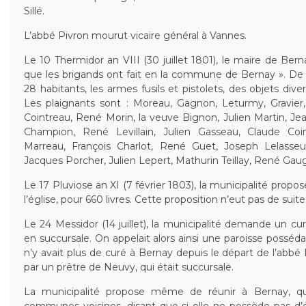
Sillé.
L’abbé Pivron mourut vicaire général à Vannes.
Le 10 Thermidor an VIII (30 juillet 1801), le maire de Be
que les brigands ont fait en la commune de Bernay ». De 
28 habitants, les armes fusils et pistolets, des objets div
Les plaignants sont : Moreau, Gagnon, Leturmy, Gravier,
Cointreau, René Morin, la veuve Bignon, Julien Martin, Je
Champion, René Levillain, Julien Gasseau, Claude Coi
Marreau, François Charlot, René Guet, Joseph Lelasseux
Jacques Porcher, Julien Lepert, Mathurin Teillay, René Gaug
Le 17 Pluviose an XI (7 février 1803), la municipalité propo
l’église, pour 660 livres. Cette proposition n’eut pas de suite
Le 24 Messidor (14 juillet), la municipalité demande un c
en succursale. On appelait alors ainsi une paroisse possédan
n’y avait plus de curé à Bernay depuis le départ de l’abbé
par un prêtre de Neuvy, qui était succursale.
La municipalité propose même de réunir à Bernay, qui