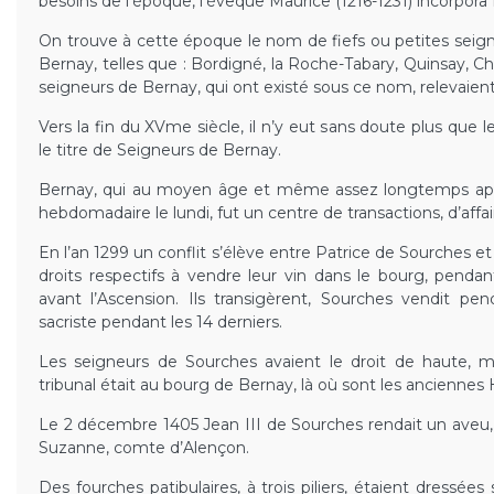
besoins de l’époque, l’évêque Maurice (1216-1231) incorpora 
On trouve à cette époque le nom de fiefs ou petites seigneu
Bernay, telles que : Bordigné, la Roche-Tabary, Quinsay, Ch
seigneurs de Bernay, qui ont existé sous ce nom, relevaien
Vers la fin du XVme siècle, il n’y eut sans doute plus que 
le titre de Seigneurs de Bernay.
Bernay, qui au moyen âge et même assez longtemps aprè
hebdomadaire le lundi, fut un centre de transactions, d’affair
En l’an 1299 un conflit s’élève entre Patrice de Sourches et 
droits respectifs à vendre leur vin dans le bourg, pendan
avant l’Ascension. Ils transigèrent, Sourches vendit pen
sacriste pendant les 14 derniers.
Les seigneurs de Sourches avaient le droit de haute, m
tribunal était au bourg de Bernay, là où sont les anciennes H
Le 2 décembre 1405 Jean III de Sourches rendait un aveu, 
Suzanne, comte d’Alençon.
Des fourches patibulaires, à trois piliers, étaient dressées 