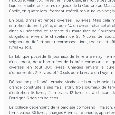
mouture, valant 30 livres ; en la paroisse, la moitié des g
laquelle moitié, aux sieurs religieux de la Couture au Man
Conlie, en quatre lots : froment, méteil, mouture, avoine ; la 
En plus, dîmes et rentes diverses, 165 livres. Mais cela n’
entretien du presbytère, et pour ¼ du chœur chancel et cloch
dîner au sénéchal et sergent du marquisat de Sourches :
obligations envers le chapelain de St. Nicolas de Sourch
seigneur du fief, et pour recommandations, messes et offi
livres 42 sols.
La fabrique possède 15 journaux de terre à Bernay, Tennie
d’un arpent, deux hommées de la prée commune, et qua
diverses, en tout 300 livres. Charges envers le curé, 
d’ornements : 219 livres, et 20 sols pour la visite du Doyen.
Déclaration par l’abbé Lemaire, vicaire, de la prestimonie
grange construite à ses frais, jardin, trois journaux de terr
d’entretien 15 livres, 12 messes 12 livres et à chacun
Bordigné 6 deniers de cens.
Le collège dépendant de la paroisse comprend : maison, é
terre, valeur 36 livres, charges 6 livres. Le prieuré, appar