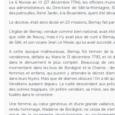
Le 6 Nivose an III (27 décembre 1794), les officiers mun
aux administrateurs du Directoire de Sillé-la-Montagne,
des patrouilles, René Jardin, à la Bruandière, ayant été déval
Le diocèse, était alors divisé en 20 missions, Bernay fait part
L’église de Bernay, vendue comme bien national, avait été
que celle de Neuvy, mais il n’y avait plus de curé à Bern
de Sillé, et son vicaire Jean Le Mesle, qui lui avait succédé,
A cette époque malheureuse, Bernay fût témoin de la 
vendéenne, défaite au Mans le 13 décembre 1793, et vit
dans le dénuement le plus complet. Beaucoup de ces 
momentané dans les bois de Bordigné et la Charnie ; des 
femmes et enfants, qui purent y attendre le décret d’amn
dans leurs foyers. Mais que de drames obscurs ! On a dit q
Vendéens auraient disparu. La ruelle descendant aux prés,
des scènes tragiques. Un prêtre vendéen, sa mère, ses d
fusillés dans le cimetière.
Une femme, au cœur généreux, et d’une grande vaillance, à
rendu hommage, Madame de Bordigné, ne cessa de s’emplo
aiguë de la tourmente révolutionnaire, au soulagemen