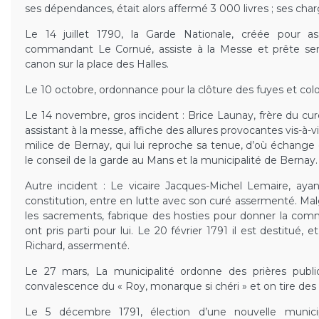
ses dépendances, était alors affermé 3 000 livres ; ses charg
Le 14 juillet 1790, la Garde Nationale, créée pour ass
commandant Le Cornué, assiste à la Messe et prête serm
canon sur la place des Halles.
Le 10 octobre, ordonnance pour la clôture des fuyes et col
Le 14 novembre, gros incident : Brice Launay, frère du cu
assistant à la messe, affiche des allures provocantes vis-à-v
milice de Bernay, qui lui reproche sa tenue, d’où échange 
le conseil de la garde au Mans et la municipalité de Bernay.
Autre incident : Le vicaire Jacques-Michel Lemaire, aya
constitution, entre en lutte avec son curé assermenté. Malgr
les sacrements, fabrique des hosties pour donner la com
ont pris parti pour lui. Le 20 février 1791 il est destitué,
Richard, assermenté.
Le 27 mars, La municipalité ordonne des prières publ
convalescence du « Roy, monarque si chéri » et on tire des sa
Le 5 décembre 1791, élection d’une nouvelle municip